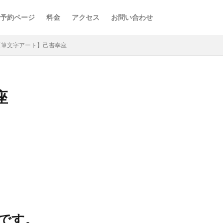
予約ページ
料金
アクセス
お問い合わせ
【筆文字アート】己書幸座
座
です。