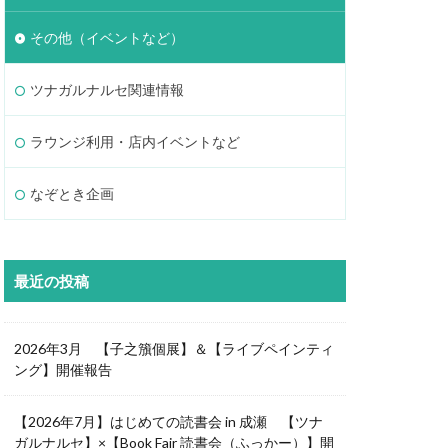
その他（イベントなど）
ツナガルナルセ関連情報
ラウンジ利用・店内イベントなど
なぞとき企画
最近の投稿
2026年3月 【子之籏個展】＆【ライブペインティ
ング】開催報告
【2026年7月】はじめての読書会 in 成瀬 【ツナ
ガルナルセ】×【Book Fair 読書会（ふっかー）】開