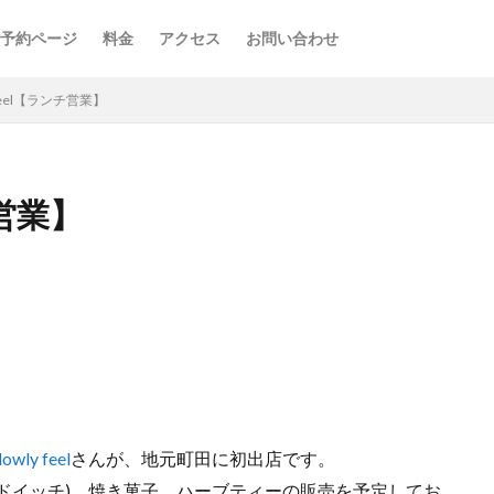
予約ページ
料金
アクセス
お問い合わせ
ly feel【ランチ営業】
ンチ営業】
lowly feel
さんが、地元町田に初出店です。
ドイッチ)、焼き菓子、ハーブティーの販売を予定してお