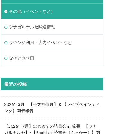
その他（イベントなど）
ツナガルナルセ関連情報
ラウンジ利用・店内イベントなど
なぞとき企画
最近の投稿
2026年3月 【子之籏個展】＆【ライブペインティ
ング】開催報告
【2026年7月】はじめての読書会 in 成瀬 【ツナ
ガルナルセ】×【Book Fair 読書会（ふっかー）】開