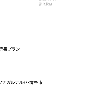
類似投稿
読書プラン
月】ツナガルナルセ×青空市