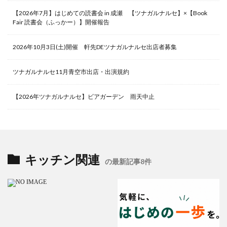
【2026年7月】はじめての読書会 in 成瀬 【ツナガルナルセ】×【Book
Fair 読書会（ふっかー）】開催報告
2026年10月3日(土)開催 軒先DEツナガルナルセ出店者募集
ツナガルナルセ11月青空市出店・出演規約
【2026年ツナガルナルセ】ビアガーデン 雨天中止
キッチン関連
の最新記事8件