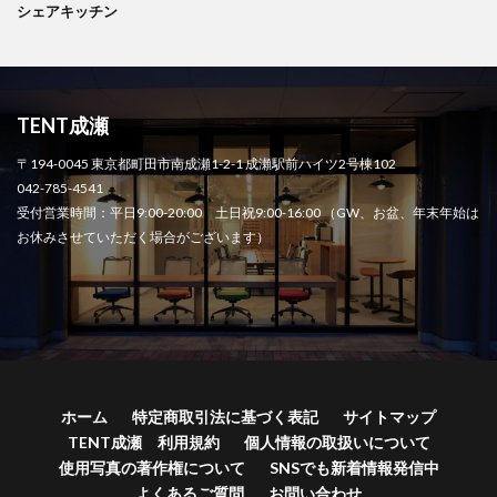
シェアキッチン
TENT成瀬
〒194-0045 東京都町田市南成瀬1-2-1 成瀬駅前ハイツ2号棟102
042-785-4541
受付営業時間：平日9:00-20:00 土日祝9:00-16:00 （GW、お盆、年末年始は
お休みさせていただく場合がございます）
ホーム
特定商取引法に基づく表記
サイトマップ
TENT成瀬 利用規約
個人情報の取扱いについて
使用写真の著作権について
SNSでも新着情報発信中
よくあるご質問
お問い合わせ