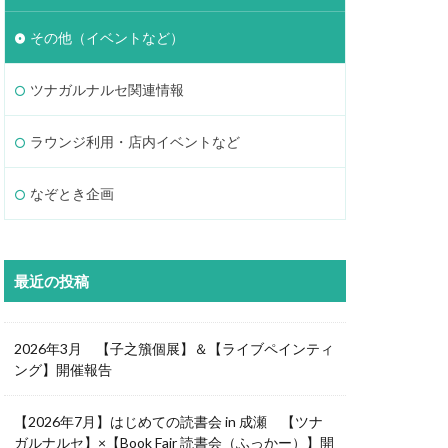
その他（イベントなど）
ツナガルナルセ関連情報
ラウンジ利用・店内イベントなど
なぞとき企画
最近の投稿
2026年3月 【子之籏個展】＆【ライブペインティ
ング】開催報告
【2026年7月】はじめての読書会 in 成瀬 【ツナ
ガルナルセ】×【Book Fair 読書会（ふっかー）】開