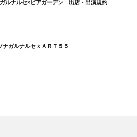
ツナガルナルセ×ビアガーデン 出店・出演規約
】ツナガルナルセｘＡＲＴ５５