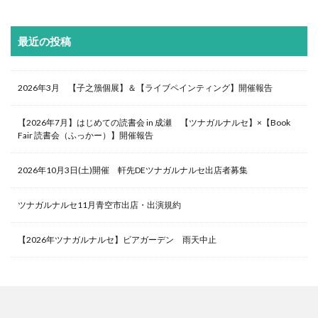
最近の投稿
2026年3月 【子之籏個展】＆【ライブペインティング】開催報告
【2026年7月】はじめての読書会 in 成瀬 【ツナガルナルセ】×【Book
Fair 読書会（ふっかー）】開催報告
2026年10月3日(土)開催 軒先DEツナガルナルセ出店者募集
ツナガルナルセ11月青空市出店・出演規約
【2026年ツナガルナルセ】ビアガーデン 雨天中止