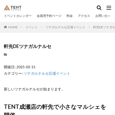
イベントカレンダー
会員用予約ページ
料金
アクセス
お問い合わせ
HOME
イベント
ツナガルナルセ広場イベント
軒先DEツナガ
軒先DEツナガルナルセ
開催日: 2025-03-15
カテゴリー:
ツナガルナルセ広場イベント
新しいツナガルナルセが始まります。
TENT成瀬店の軒先で小さなマルシェを