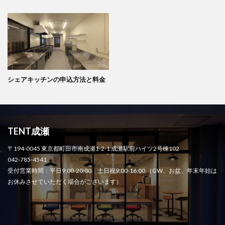
シェアキッチンの申込方法と料金
TENT成瀬
〒194-0045 東京都町田市南成瀬1-2-1 成瀬駅前ハイツ2号棟102
042-785-4541
受付営業時間：平日9:00-20:00 土日祝9:00-16:00 （GW、お盆、年末年始は
お休みさせていただく場合がございます）