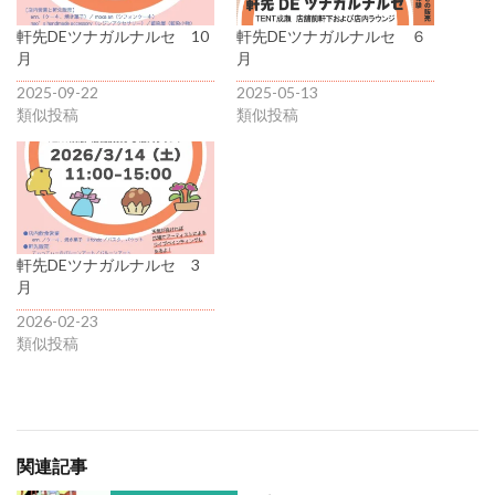
軒先DEツナガルナルセ 10
軒先DEツナガルナルセ ６
月
月
2025-09-22
2025-05-13
類似投稿
類似投稿
軒先DEツナガルナルセ 3
月
2026-02-23
類似投稿
関連記事