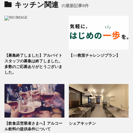
キッチン関連
の最新記事8件
【募集終了しました】アルバイト
【○○教室チャレンジプラン】
スタッフの募集は終了しました。
多数のご応募ありがとうございま
した。
【飲食店営業者さまへ】アルコー
シェアキッチン
ル飲料の提供条件について