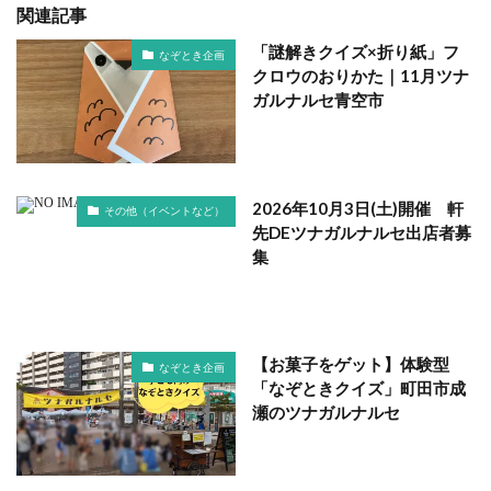
関連記事
「謎解きクイズ×折り紙」フ
なぞとき企画
クロウのおりかた｜11月ツナ
ガルナルセ青空市
2026年10月3日(土)開催 軒
その他（イベントなど）
先DEツナガルナルセ出店者募
集
【お菓子をゲット】体験型
なぞとき企画
「なぞときクイズ」町田市成
瀬のツナガルナルセ