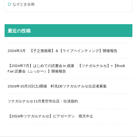
なぞとき企画
最近の投稿
2026年3月 【子之籏個展】＆【ライブペインティング】開催報告
【2026年7月】はじめての読書会 in 成瀬 【ツナガルナルセ】×【Book
Fair 読書会（ふっかー）】開催報告
2026年10月3日(土)開催 軒先DEツナガルナルセ出店者募集
ツナガルナルセ11月青空市出店・出演規約
【2026年ツナガルナルセ】ビアガーデン 雨天中止