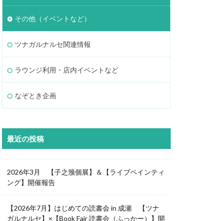
その他（イベントなど）
ツナガルナルセ関連情報
ラウンジ利用・店内イベントなど
なぞとき企画
最近の投稿
2026年3月 【子之籏個展】＆【ライブペインティ
ング】開催報告
【2026年7月】はじめての読書会 in 成瀬 【ツナ
ガルナルセ】×【Book Fair 読書会（ふっかー）】開