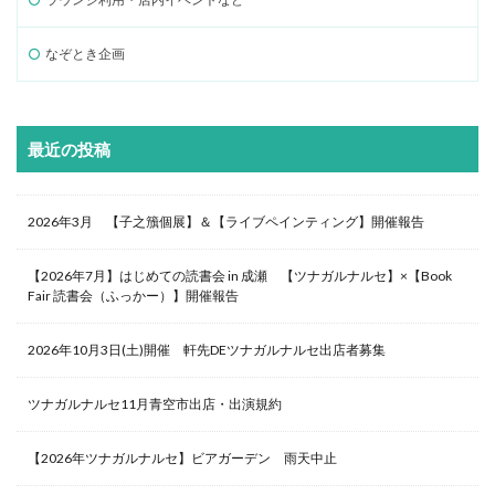
なぞとき企画
最近の投稿
2026年3月 【子之籏個展】＆【ライブペインティング】開催報告
【2026年7月】はじめての読書会 in 成瀬 【ツナガルナルセ】×【Book
Fair 読書会（ふっかー）】開催報告
2026年10月3日(土)開催 軒先DEツナガルナルセ出店者募集
ツナガルナルセ11月青空市出店・出演規約
【2026年ツナガルナルセ】ビアガーデン 雨天中止