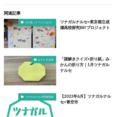
関連記事
ツナガルナルセ×東京都立成
その他（イベントなど）
瀬高校探究BB!プロジェクト
「謎解きクイズ×折り紙」み
なぞとき企画
かんの折り方｜1月ツナガル
ナルセ
【2022年6月】ツナガルナル
ツナガルナルセ関連情報
セ×青空市