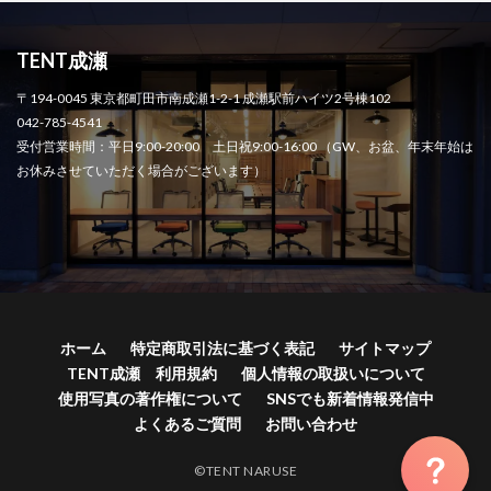
TENT成瀬
〒194-0045 東京都町田市南成瀬1-2-1 成瀬駅前ハイツ2号棟102
042-785-4541
受付営業時間：平日9:00-20:00 土日祝9:00-16:00 （GW、お盆、年末年始は
お休みさせていただく場合がございます）
ホーム
特定商取引法に基づく表記
サイトマップ
TENT成瀬 利用規約
個人情報の取扱いについて
使用写真の著作権について
SNSでも新着情報発信中
よくあるご質問
お問い合わせ
©TENT NARUSE