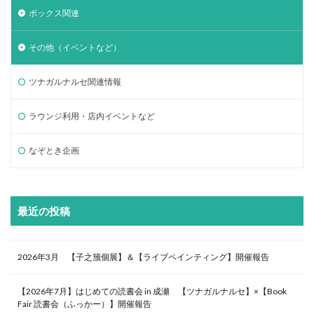
ボックス関連
その他（イベントなど）
ツナガルナルセ関連情報
ラウンジ利用・店内イベントなど
なぞとき企画
最近の投稿
2026年3月 【子之籏個展】＆【ライブペインティング】開催報告
【2026年7月】はじめての読書会 in 成瀬 【ツナガルナルセ】×【Book
Fair 読書会（ふっかー）】開催報告