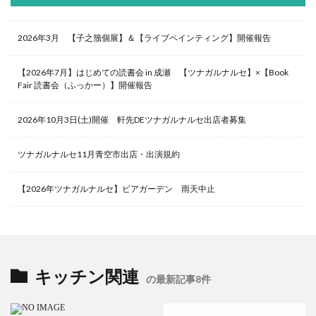
2026年3月 【子之籏個展】＆【ライブペインティング】開催報告
【2026年7月】はじめての読書会 in 成瀬 【ツナガルナルセ】×【Book
Fair 読書会（ふっかー）】開催報告
2026年10月3日(土)開催 軒先DEツナガルナルセ出店者募集
ツナガルナルセ11月青空市出店・出演規約
【2026年ツナガルナルセ】ビアガーデン 雨天中止
キッチン関連
の最新記事8件