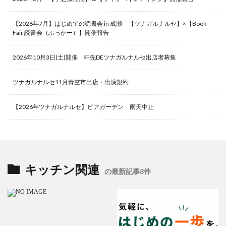
【2026年7月】はじめての読書会 in 成瀬 【ツナガルナルセ】×【Book
Fair 読書会（ふっかー）】開催報告
2026年10月3日(土)開催 軒先DEツナガルナルセ出店者募集
ツナガルナルセ11月青空市出店・出演規約
【2026年ツナガルナルセ】ビアガーデン 雨天中止
キッチン関連
の最新記事8件