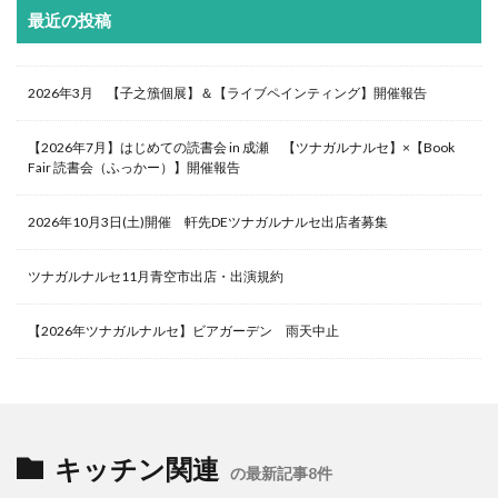
最近の投稿
2026年3月 【子之籏個展】＆【ライブペインティング】開催報告
【2026年7月】はじめての読書会 in 成瀬 【ツナガルナルセ】×【Book
Fair 読書会（ふっかー）】開催報告
2026年10月3日(土)開催 軒先DEツナガルナルセ出店者募集
ツナガルナルセ11月青空市出店・出演規約
【2026年ツナガルナルセ】ビアガーデン 雨天中止
キッチン関連
の最新記事8件