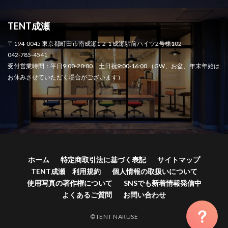
TENT成瀬
〒194-0045 東京都町田市南成瀬1-2-1 成瀬駅前ハイツ2号棟102
042-785-4541
受付営業時間：平日9:00-20:00 土日祝9:00-16:00 （GW、お盆、年末年始は
お休みさせていただく場合がございます）
ホーム
特定商取引法に基づく表記
サイトマップ
TENT成瀬 利用規約
個人情報の取扱いについて
使用写真の著作権について
SNSでも新着情報発信中
よくあるご質問
お問い合わせ
©TENT NARUSE