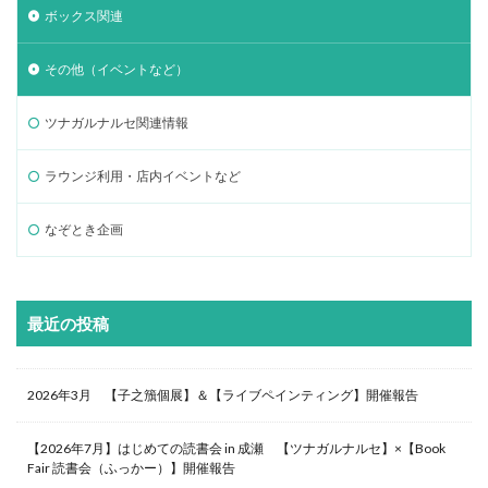
ボックス関連
その他（イベントなど）
ツナガルナルセ関連情報
ラウンジ利用・店内イベントなど
なぞとき企画
最近の投稿
2026年3月 【子之籏個展】＆【ライブペインティング】開催報告
【2026年7月】はじめての読書会 in 成瀬 【ツナガルナルセ】×【Book
Fair 読書会（ふっかー）】開催報告