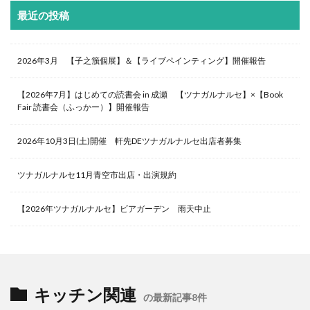
最近の投稿
2026年3月 【子之籏個展】＆【ライブペインティング】開催報告
【2026年7月】はじめての読書会 in 成瀬 【ツナガルナルセ】×【Book
Fair 読書会（ふっかー）】開催報告
2026年10月3日(土)開催 軒先DEツナガルナルセ出店者募集
ツナガルナルセ11月青空市出店・出演規約
【2026年ツナガルナルセ】ビアガーデン 雨天中止
キッチン関連
の最新記事8件