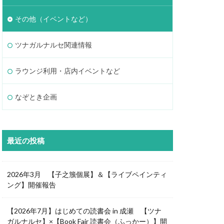
その他（イベントなど）
ツナガルナルセ関連情報
ラウンジ利用・店内イベントなど
なぞとき企画
最近の投稿
2026年3月 【子之籏個展】＆【ライブペインティ
ング】開催報告
【2026年7月】はじめての読書会 in 成瀬 【ツナ
ガルナルセ】×【Book Fair 読書会（ふっかー）】開