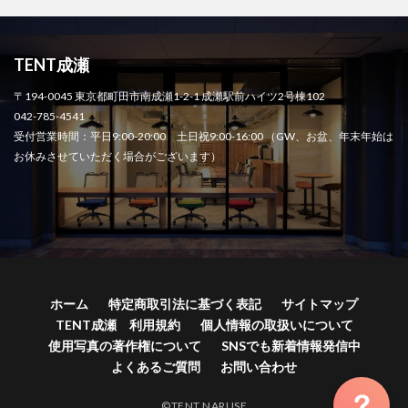
TENT成瀬
〒194-0045 東京都町田市南成瀬1-2-1 成瀬駅前ハイツ2号棟102
042-785-4541
受付営業時間：平日9:00-20:00 土日祝9:00-16:00 （GW、お盆、年末年始は
お休みさせていただく場合がございます）
ホーム
特定商取引法に基づく表記
サイトマップ
TENT成瀬 利用規約
個人情報の取扱いについて
使用写真の著作権について
SNSでも新着情報発信中
よくあるご質問
お問い合わせ
©TENT NARUSE