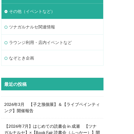
その他（イベントなど）
ツナガルナルセ関連情報
ラウンジ利用・店内イベントなど
なぞとき企画
最近の投稿
2026年3月 【子之籏個展】＆【ライブペインティ
ング】開催報告
【2026年7月】はじめての読書会 in 成瀬 【ツナ
ガルナルセ】×【Book Fair 読書会（ふっかー）】開