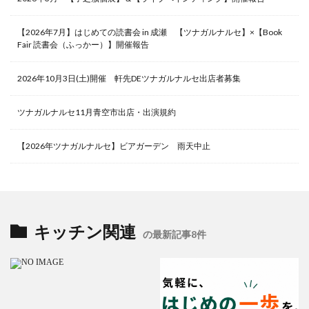
【2026年7月】はじめての読書会 in 成瀬 【ツナガルナルセ】×【Book
Fair 読書会（ふっかー）】開催報告
2026年10月3日(土)開催 軒先DEツナガルナルセ出店者募集
ツナガルナルセ11月青空市出店・出演規約
【2026年ツナガルナルセ】ビアガーデン 雨天中止
キッチン関連
の最新記事8件