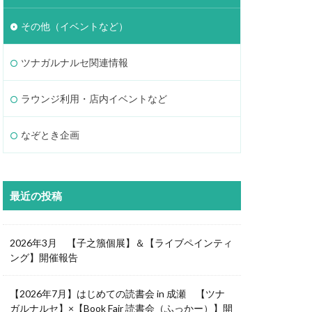
その他（イベントなど）
ツナガルナルセ関連情報
ラウンジ利用・店内イベントなど
なぞとき企画
最近の投稿
2026年3月 【子之籏個展】＆【ライブペインティ
ング】開催報告
【2026年7月】はじめての読書会 in 成瀬 【ツナ
ガルナルセ】×【Book Fair 読書会（ふっかー）】開