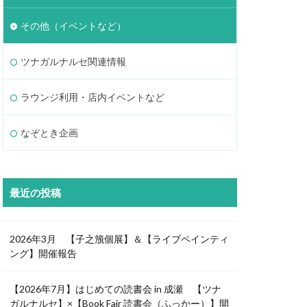
その他（イベントなど）
ツナガルナルセ関連情報
ラウンジ利用・店内イベントなど
なぞとき企画
最近の投稿
2026年3月 【子之籏個展】＆【ライブペインティ
ング】開催報告
【2026年7月】はじめての読書会 in 成瀬 【ツナ
ガルナルセ】×【Book Fair 読書会（ふっかー）】開