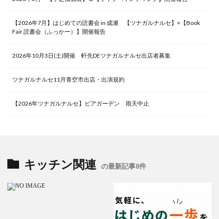
【2026年7月】はじめての読書会 in 成瀬 【ツナガルナルセ】×【Book
Fair 読書会（ふっかー）】開催報告
2026年10月3日(土)開催 軒先DEツナガルナルセ出店者募集
ツナガルナルセ11月青空市出店・出演規約
【2026年ツナガルナルセ】ビアガーデン 雨天中止
キッチン関連
の最新記事8件