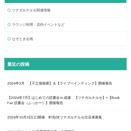
ツナガルナルセ関連情報
ラウンジ利用・店内イベントなど
なぞとき企画
最近の投稿
2026年3月 【子之籏個展】＆【ライブペインティング】開催報告
【2026年7月】はじめての読書会 in 成瀬 【ツナガルナルセ】×【Book
Fair 読書会（ふっかー）】開催報告
2026年10月3日(土)開催 軒先DEツナガルナルセ出店者募集