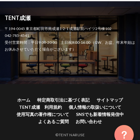
TENT成瀬
〒194-0045 東京都町田市南成瀬1-2-1 成瀬駅前ハイツ2号棟102
042-785-4541
受付営業時間：平日9:00-20:00 土日祝9:00-16:00 （GW、お盆、年末年始は
お休みさせていただく場合がございます）
ホーム
特定商取引法に基づく表記
サイトマップ
TENT成瀬 利用規約
個人情報の取扱いについて
使用写真の著作権について
SNSでも新着情報発信中
よくあるご質問
お問い合わせ
©TENT NARUSE