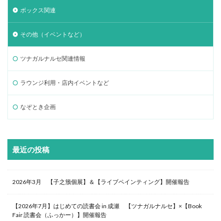
ボックス関連
その他（イベントなど）
ツナガルナルセ関連情報
ラウンジ利用・店内イベントなど
なぞとき企画
最近の投稿
2026年3月 【子之籏個展】＆【ライブペインティング】開催報告
【2026年7月】はじめての読書会 in 成瀬 【ツナガルナルセ】×【Book
Fair 読書会（ふっかー）】開催報告