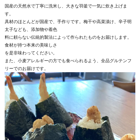
国産の天然⽔で丁寧に洗⽶し、⼤きな⽻釜で⼀気に炊き上げま
す。
具材のほとんどが国産で、⼿作りです。梅⼲や⾼菜漬け、⾟⼦明
太⼦なども、添加物や着⾊
料に頼らない伝統的製法によって作られたものをお届けします。
⾷材が持つ本来の美味しさ
を是⾮味わってください。
また、⼩⻨アレルギーの⽅でも⾷べられるよう、全品グルテンフ
リーでのお届けです。