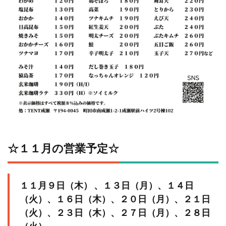
☆１１⽉の営業予定☆
１１⽉９⽇（⽊） 、１３⽇（⽉）、１４⽇
（⽕）、１６⽇（⽊）、２０⽇（⽉）、２１⽇
（⽕）、２３⽇（⽊）、２７⽇（⽉）、２８⽇