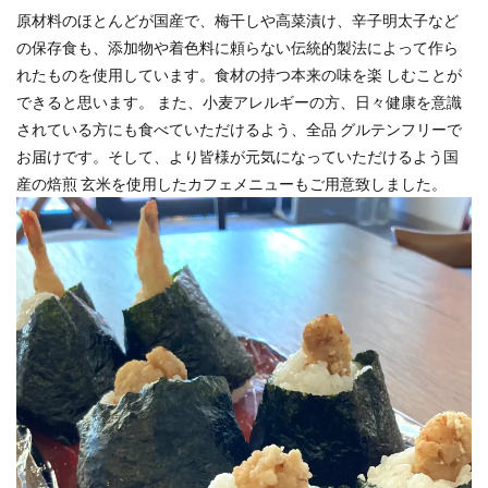
原材料のほとんどが国産で、梅⼲しや⾼菜漬け、⾟⼦明太⼦など
の保存⾷も、添加物や着⾊料に頼らない伝統的製法によって作ら
れたものを使⽤しています。⾷材の持つ本来の味を楽 しむことが
できると思います。 また、⼩⻨アレルギーの⽅、⽇々健康を意識
されている⽅にも⾷べていただけるよう、全品 グルテンフリーで
お届けです。そして、より皆様が元気になっていただけるよう国
産の焙煎 ⽞⽶を使⽤したカフェメニューもご⽤意致しました。