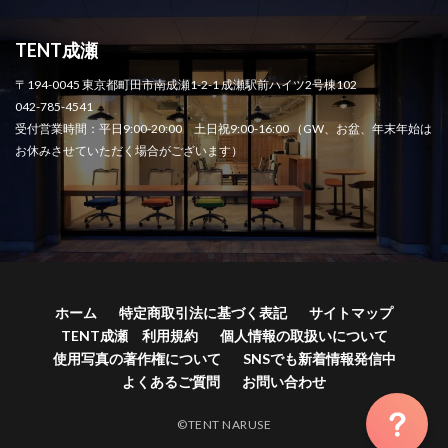
TENT成瀬
〒194-0045 東京都町田市南成瀬1-2-1 成瀬駅前ハイツ2号棟102
042-785-4541
受付営業時間：平日9:00-20:00 土日祝9:00-16:00 （GW、お盆、年末年始は
お休みさせていただく場合がございます）
ホーム
特定商取引法に基づく表記
サイトマップ
TENT成瀬 利用規約
個人情報の取扱いについて
使用写真の著作権について
SNSでも新着情報発信中
よくあるご質問
お問い合わせ
©TENT NARUSE