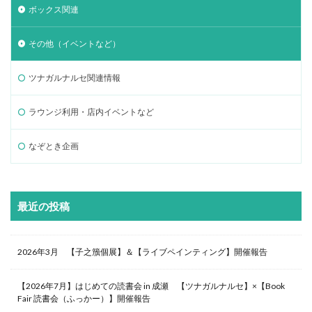
ボックス関連
その他（イベントなど）
ツナガルナルセ関連情報
ラウンジ利用・店内イベントなど
なぞとき企画
最近の投稿
2026年3月 【子之籏個展】＆【ライブペインティング】開催報告
【2026年7月】はじめての読書会 in 成瀬 【ツナガルナルセ】×【Book
Fair 読書会（ふっかー）】開催報告