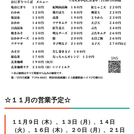
☆１１⽉の営業予定☆
１１⽉９⽇（⽊） 、１３⽇（⽉）、１４⽇
（⽕）、１６⽇（⽊）、２０⽇（⽉）、２１⽇