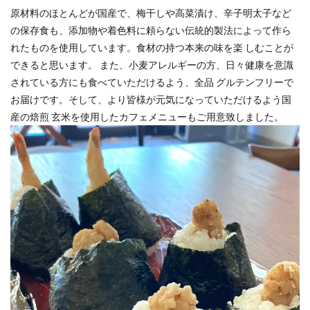
原材料のほとんどが国産で、梅⼲しや⾼菜漬け、⾟⼦明太⼦など
の保存⾷も、添加物や着⾊料に頼らない伝統的製法によって作ら
れたものを使⽤しています。⾷材の持つ本来の味を楽 しむことが
できると思います。 また、⼩⻨アレルギーの⽅、⽇々健康を意識
されている⽅にも⾷べていただけるよう、全品 グルテンフリーで
お届けです。そして、より皆様が元気になっていただけるよう国
産の焙煎 ⽞⽶を使⽤したカフェメニューもご⽤意致しました。