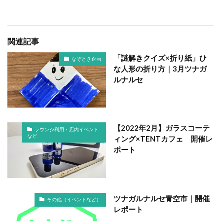
関連記事
「謎解きクイズ×折り紙」ひ
なぞとき企画
な人形の折り方｜3月ツナガ
ルナルセ
【2022年2月】ガラスコーテ
ラウンジ利用・店内イベント
など
ィング×TENTカフェ 開催レ
ポート
ツナガルナルセ青空市｜開催
その他（イベントなど）
レポート