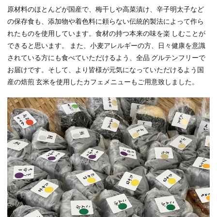
原材料のほとんどが国産で、梅⼲しや⾼菜漬け、⾟⼦明太⼦など
の保存⾷も、添加物や着⾊料に頼らない伝統的製法によって作ら
れたものを使⽤しています。⾷材の持つ本来の味を楽 しむことが
できると思います。 また、⼩⻨アレルギーの⽅、⽇々健康を意識
されている⽅にも⾷べていただけるよう、全品 グルテンフリーで
お届けです。そして、より皆様が元気になっていただけるよう国
産の焙煎 ⽞⽶を使⽤したカフェメニューもご⽤意致しました。