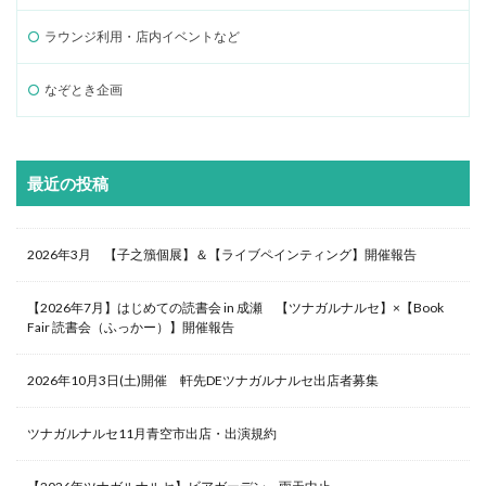
ラウンジ利用・店内イベントなど
なぞとき企画
最近の投稿
2026年3月 【子之籏個展】＆【ライブペインティング】開催報告
【2026年7月】はじめての読書会 in 成瀬 【ツナガルナルセ】×【Book
Fair 読書会（ふっかー）】開催報告
2026年10月3日(土)開催 軒先DEツナガルナルセ出店者募集
ツナガルナルセ11月青空市出店・出演規約