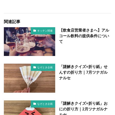
関連記事
【飲食店営業者さまへ】アル
キッチン関連
コール飲料の提供条件につい
て
「謎解きクイズ×折り紙」せ
なぞとき企画
んすの折り方｜7月ツナガル
ナルセ
「謎解きクイズ×折り紙」お
なぞとき企画
にの折り方｜2月ツナガルナ
ルセ