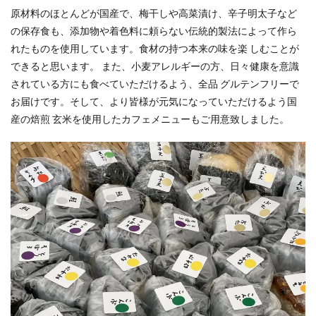
原材料のほとんどが国産で、梅⼲しや⾼菜漬け、⾟⼦明太⼦など
の保存⾷も、添加物や着⾊料に頼らない伝統的製法によって作ら
れたものを使⽤しています。⾷材の持つ本来の味を楽 しむことが
できると思います。 また、⼩⻨アレルギーの⽅、⽇々健康を意識
されている⽅にも⾷べていただけるよう、全品 グルテンフリーで
お届けです。そして、より皆様が元気になっていただけるよう国
産の焙煎 ⽞⽶を使⽤したカフェメニューもご⽤意致しました。