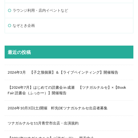
ラウンジ利用・店内イベントなど
なぞとき企画
最近の投稿
2026年3月 【子之籏個展】＆【ライブペインティング】開催報告
【2026年7月】はじめての読書会 in 成瀬 【ツナガルナルセ】×【Book
Fair 読書会（ふっかー）】開催報告
2026年10月3日(土)開催 軒先DEツナガルナルセ出店者募集
ツナガルナルセ11月青空市出店・出演規約