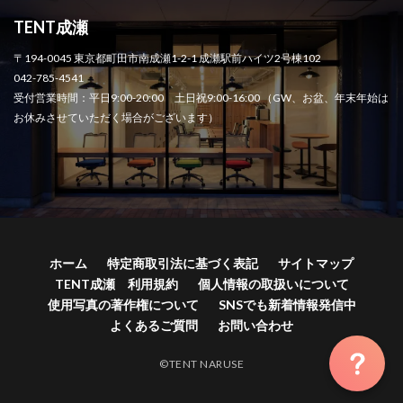
TENT成瀬
〒194-0045 東京都町田市南成瀬1-2-1 成瀬駅前ハイツ2号棟102
042-785-4541
受付営業時間：平日9:00-20:00 土日祝9:00-16:00 （GW、お盆、年末年始は
お休みさせていただく場合がございます）
ホーム
特定商取引法に基づく表記
サイトマップ
TENT成瀬 利用規約
個人情報の取扱いについて
使用写真の著作権について
SNSでも新着情報発信中
よくあるご質問
お問い合わせ
©TENT NARUSE