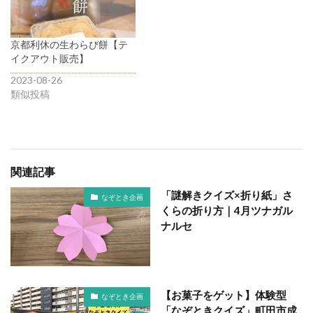
京都利休の生わらび餅【テ
イクアウト販売】
2023-08-26
類似投稿
関連記事
「謎解きクイズ×折り紙」さ
なぞとき企画
くらの折り方｜4月ツナガル
ナルセ
【お菓子をゲット】体験型
なぞとき企画
「なぞときクイズ」町田市成