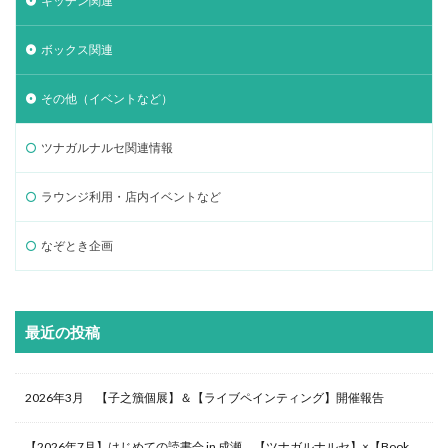
キッチン関連
ボックス関連
その他（イベントなど）
ツナガルナルセ関連情報
ラウンジ利用・店内イベントなど
なぞとき企画
最近の投稿
2026年3月 【子之籏個展】＆【ライブペインティング】開催報告
【2026年7月】はじめての読書会 in 成瀬 【ツナガルナルセ】×【Book