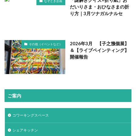
「謎解きクイズ×折り紙」お
なぞとき企画
だいりさま・おひなさまの折
り方｜3月ツナガルナルセ
2026年3月 【子之籏個展】
その他（イベントなど）
＆【ライブペインティング】
開催報告
ご案内
コワーキングスペース
シェアキッチン