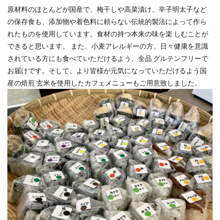
原材料のほとんどが国産で、梅⼲しや⾼菜漬け、⾟⼦明太⼦など
の保存⾷も、添加物や着⾊料に頼らない伝統的製法によって作ら
れたものを使⽤しています。⾷材の持つ本来の味を楽 しむことが
できると思います。 また、⼩⻨アレルギーの⽅、⽇々健康を意識
されている⽅にも⾷べていただけるよう、全品 グルテンフリーで
お届けです。そして、より皆様が元気になっていただけるよう国
産の焙煎 ⽞⽶を使⽤したカフェメニューもご⽤意致しました。