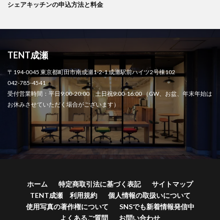
シェアキッチンの申込方法と料金
TENT成瀬
〒194-0045 東京都町田市南成瀬1-2-1 成瀬駅前ハイツ2号棟102
042-785-4541
受付営業時間：平日9:00-20:00 土日祝9:00-16:00 （GW、お盆、年末年始は
お休みさせていただく場合がございます）
ホーム
特定商取引法に基づく表記
サイトマップ
TENT成瀬 利用規約
個人情報の取扱いについて
使用写真の著作権について
SNSでも新着情報発信中
よくあるご質問
お問い合わせ