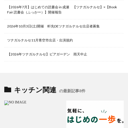
【2026年7月】はじめての読書会 in 成瀬 【ツナガルナルセ】×【Book
Fair 読書会（ふっかー）】開催報告
2026年10月3日(土)開催 軒先DEツナガルナルセ出店者募集
ツナガルナルセ11月青空市出店・出演規約
【2026年ツナガルナルセ】ビアガーデン 雨天中止
キッチン関連
の最新記事8件