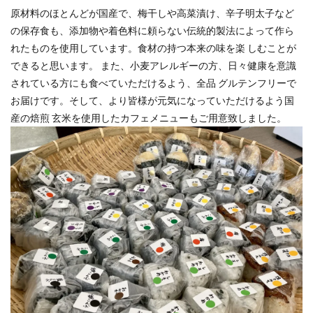
原材料のほとんどが国産で、梅⼲しや⾼菜漬け、⾟⼦明太⼦など
の保存⾷も、添加物や着⾊料に頼らない伝統的製法によって作ら
れたものを使⽤しています。⾷材の持つ本来の味を楽 しむことが
できると思います。 また、⼩⻨アレルギーの⽅、⽇々健康を意識
されている⽅にも⾷べていただけるよう、全品 グルテンフリーで
お届けです。そして、より皆様が元気になっていただけるよう国
産の焙煎 ⽞⽶を使⽤したカフェメニューもご⽤意致しました。