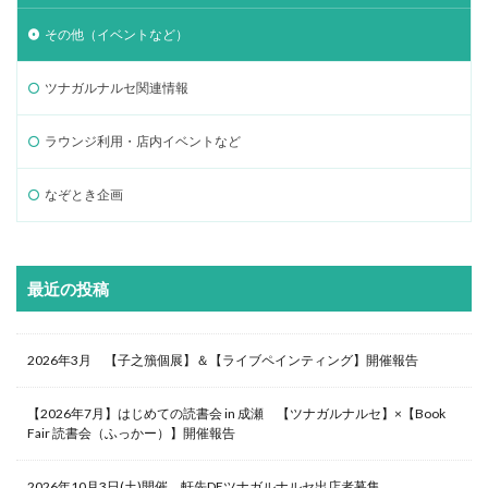
その他（イベントなど）
ツナガルナルセ関連情報
ラウンジ利用・店内イベントなど
なぞとき企画
最近の投稿
2026年3月 【子之籏個展】＆【ライブペインティング】開催報告
【2026年7月】はじめての読書会 in 成瀬 【ツナガルナルセ】×【Book
Fair 読書会（ふっかー）】開催報告
2026年10月3日(土)開催 軒先DEツナガルナルセ出店者募集