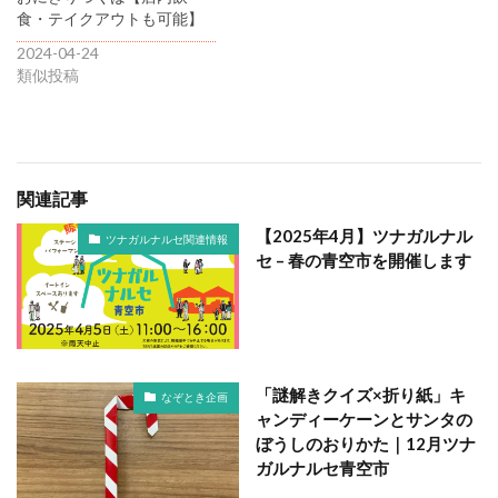
食・テイクアウトも可能】
2024-04-24
類似投稿
関連記事
【2025年4月】ツナガルナル
ツナガルナルセ関連情報
セ – 春の青空市を開催します
「謎解きクイズ×折り紙」キ
なぞとき企画
ャンディーケーンとサンタの
ぼうしのおりかた｜12月ツナ
ガルナルセ青空市