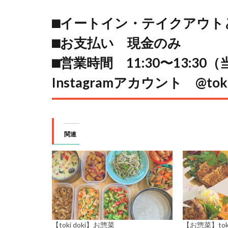
⬛︎イートイン・テイクアウト
⬛︎お支払い 現金のみ
⬛︎営業時間 11:30〜13:3
Instagramアカウント @
tok
関連
【toki doki】お惣菜
【お惣菜】toki 