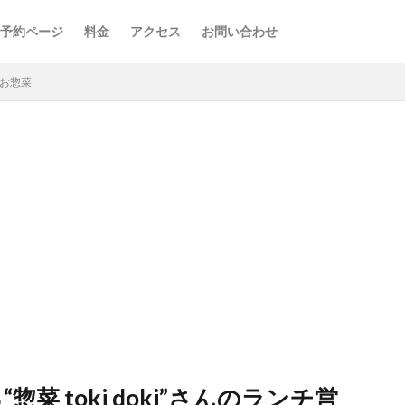
予約ページ
料金
アクセス
お問い合わせ
i】お惣菜
 toki doki”さんのランチ営