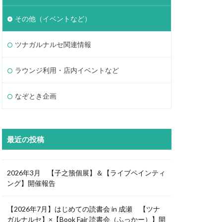
その他（イベントなど）
ツナガルナルセ関連情報
ラウンジ利用・店内イベントなど
なぞとき企画
最近の投稿
2026年3月 【子之籏個展】＆【ライブペインティ
ング】開催報告
【2026年7月】はじめての読書会 in 成瀬 【ツナ
ガルナルセ】×【Book Fair 読書会（ふっかー）】開