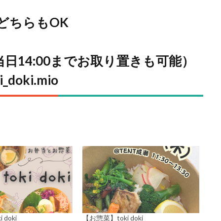
どちらもOK
0（当日14:00までお取り置きも可能）
i_doki.mio
doki
【お惣菜】toki doki