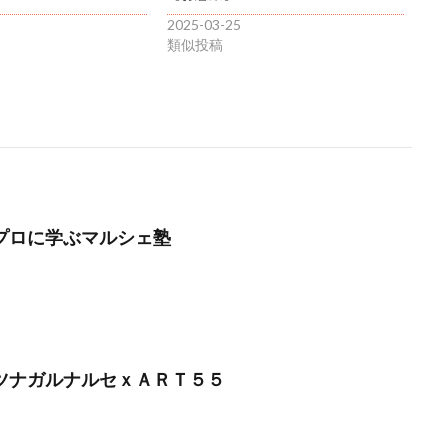
2025-03-25
類似投稿
】プロに学ぶマルシェ塾
】ツナガルナルセｘＡＲＴ５５