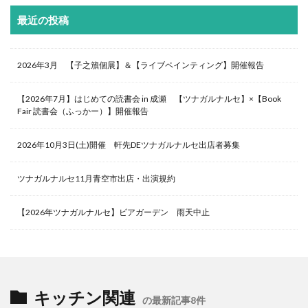
最近の投稿
2026年3月 【子之籏個展】＆【ライブペインティング】開催報告
【2026年7月】はじめての読書会 in 成瀬 【ツナガルナルセ】×【Book
Fair 読書会（ふっかー）】開催報告
2026年10月3日(土)開催 軒先DEツナガルナルセ出店者募集
ツナガルナルセ11月青空市出店・出演規約
【2026年ツナガルナルセ】ビアガーデン 雨天中止
キッチン関連
の最新記事8件