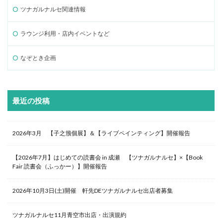
ツナガルナルセ関連情報
ラウンジ利用・店内イベントなど
なぞとき企画
最近の投稿
2026年3月 【子之籏個展】＆【ライブペインティング】開催報告
【2026年7月】はじめての読書会 in 成瀬 【ツナガルナルセ】×【Book
Fair 読書会（ふっかー）】開催報告
2026年10月3日(土)開催 軒先DEツナガルナルセ出店者募集
ツナガルナルセ11月青空市出店・出演規約