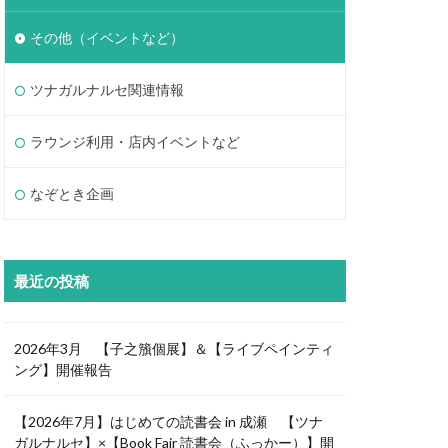
その他（イベントなど）
ツナガルナルセ関連情報
ラウンジ利用・店内イベントなど
なぞとき企画
最近の投稿
2026年3月 【子之籏個展】＆【ライブペインティ
ング】開催報告
【2026年7月】はじめての読書会 in 成瀬 【ツナ
ガルナルセ】×【Book Fair 読書会（ふっかー）】開