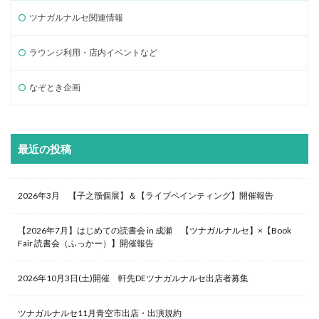
ツナガルナルセ関連情報
ラウンジ利用・店内イベントなど
なぞとき企画
最近の投稿
2026年3月 【子之籏個展】＆【ライブペインティング】開催報告
【2026年7月】はじめての読書会 in 成瀬 【ツナガルナルセ】×【Book
Fair 読書会（ふっかー）】開催報告
2026年10月3日(土)開催 軒先DEツナガルナルセ出店者募集
ツナガルナルセ11月青空市出店・出演規約