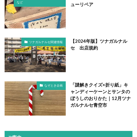
など
ューリペア
【2024年版】ツナガルナル
ツナガルナルセ関連情報
セ 出店規約
「謎解きクイズ×折り紙」キ
なぞとき企画
ャンディーケーンとサンタの
ぼうしのおりかた｜12月ツナ
ガルナルセ青空市