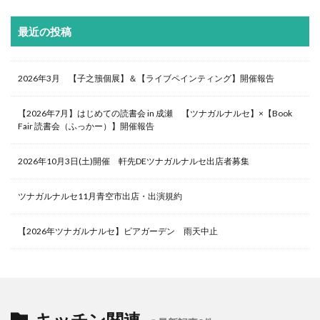
最近の投稿
2026年3月 【子之籏個展】＆【ライブペインティング】開催報告
【2026年7月】はじめての読書会 in 成瀬 【ツナガルナルセ】×【Book
Fair 読書会（ふっかー）】開催報告
2026年10月3日(土)開催 軒先DEツナガルナルセ出店者募集
ツナガルナルセ11月青空市出店・出演規約
【2026年ツナガルナルセ】ビアガーデン 雨天中止