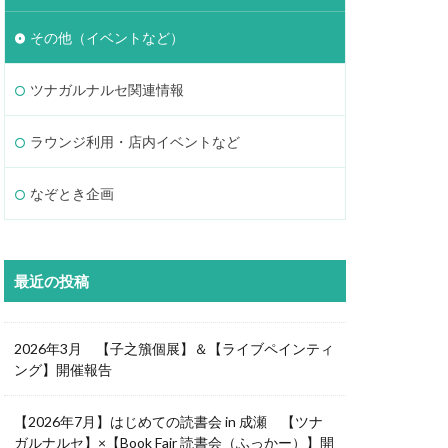
その他（イベントなど）
ツナガルナルセ関連情報
ラウンジ利用・店内イベントなど
なぞとき企画
最近の投稿
2026年3月 【子之籏個展】＆【ライブペインティ
ング】開催報告
【2026年7月】はじめての読書会 in 成瀬 【ツナ
ガルナルセ】×【Book Fair 読書会（ふっかー）】開