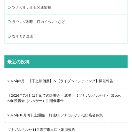
ツナガルナルセ関連情報
ラウンジ利用・店内イベントなど
なぞとき企画
最近の投稿
2026年3月 【子之籏個展】＆【ライブペインティング】開催報告
【2026年7月】はじめての読書会 in 成瀬 【ツナガルナルセ】×【Book
Fair 読書会（ふっかー）】開催報告
2026年10月3日(土)開催 軒先DEツナガルナルセ出店者募集
ツナガルナルセ11月青空市出店・出演規約