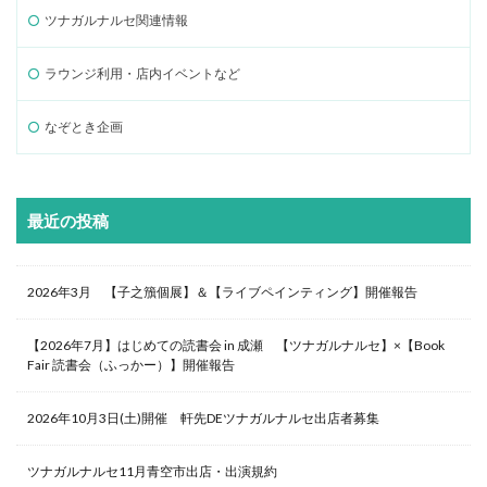
ツナガルナルセ関連情報
ラウンジ利用・店内イベントなど
なぞとき企画
最近の投稿
2026年3月 【子之籏個展】＆【ライブペインティング】開催報告
【2026年7月】はじめての読書会 in 成瀬 【ツナガルナルセ】×【Book
Fair 読書会（ふっかー）】開催報告
2026年10月3日(土)開催 軒先DEツナガルナルセ出店者募集
ツナガルナルセ11月青空市出店・出演規約