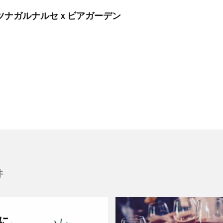
】ツナガルナルセｘビアガーデン
件