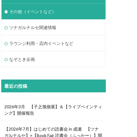
その他（イベントなど）
ツナガルナルセ関連情報
ラウンジ利用・店内イベントなど
なぞとき企画
最近の投稿
2026年3月 【子之籏個展】＆【ライブペインティ
ング】開催報告
【2026年7月】はじめての読書会 in 成瀬 【ツナ
ガルナルセ】×【Book Fair 読書会（ふっかー）】開