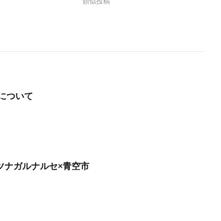
類似投稿
について
月】ツナガルナルセ×青空市