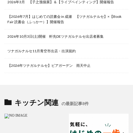
2026年3月 【子之籏個展】＆【ライブペインティング】開催報告
【2026年7月】はじめての読書会 in 成瀬 【ツナガルナルセ】×【Book
Fair 読書会（ふっかー）】開催報告
2026年10月3日(土)開催 軒先DEツナガルナルセ出店者募集
ツナガルナルセ11月青空市出店・出演規約
【2026年ツナガルナルセ】ビアガーデン 雨天中止
キッチン関連
の最新記事8件