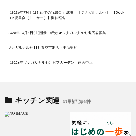
【2026年7月】はじめての読書会 in 成瀬 【ツナガルナルセ】×【Book
Fair 読書会（ふっかー）】開催報告
2026年10月3日(土)開催 軒先DEツナガルナルセ出店者募集
ツナガルナルセ11月青空市出店・出演規約
【2026年ツナガルナルセ】ビアガーデン 雨天中止
キッチン関連
の最新記事8件