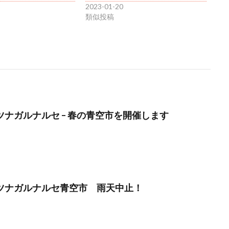
2023-01-20
類似投稿
】ツナガルナルセ – 春の青空市を開催します
月】ツナガルナルセ青空市 雨天中止！