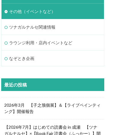
その他（イベントなど）
ツナガルナルセ関連情報
ラウンジ利用・店内イベントなど
なぞとき企画
最近の投稿
2026年3月 【子之籏個展】＆【ライブペインティ
ング】開催報告
【2026年7月】はじめての読書会 in 成瀬 【ツナ
ガルナルセ】×【Book Fair 読書会（ふっかー）】開