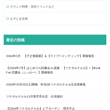
ラウンジ利用・店内イベントなど
なぞとき企画
最近の投稿
2026年3月 【子之籏個展】＆【ライブペインティング】開催報告
【2026年7月】はじめての読書会 in 成瀬 【ツナガルナルセ】×【Book
Fair 読書会（ふっかー）】開催報告
2026年10月3日(土)開催 軒先DEツナガルナルセ出店者募集
ツナガルナルセ11月青空市出店・出演規約
【2026年ツナガルナルセ】ビアガーデン 雨天中止