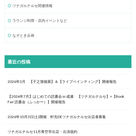
ツナガルナルセ関連情報
ラウンジ利用・店内イベントなど
なぞとき企画
最近の投稿
2026年3月 【子之籏個展】＆【ライブペインティング】開催報告
【2026年7月】はじめての読書会 in 成瀬 【ツナガルナルセ】×【Book
Fair 読書会（ふっかー）】開催報告
2026年10月3日(土)開催 軒先DEツナガルナルセ出店者募集
ツナガルナルセ11月青空市出店・出演規約