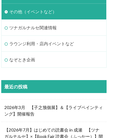
その他（イベントなど）
ツナガルナルセ関連情報
ラウンジ利用・店内イベントなど
なぞとき企画
最近の投稿
2026年3月 【子之籏個展】＆【ライブペインティ
ング】開催報告
【2026年7月】はじめての読書会 in 成瀬 【ツナ
ガルナルセ】×【Book Fair 読書会（ふっかー）】開