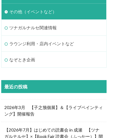
その他（イベントなど）
ツナガルナルセ関連情報
ラウンジ利用・店内イベントなど
なぞとき企画
最近の投稿
2026年3月 【子之籏個展】＆【ライブペインティ
ング】開催報告
【2026年7月】はじめての読書会 in 成瀬 【ツナ
ガルナルセ】×【Book Fair 読書会（ふっかー）】開