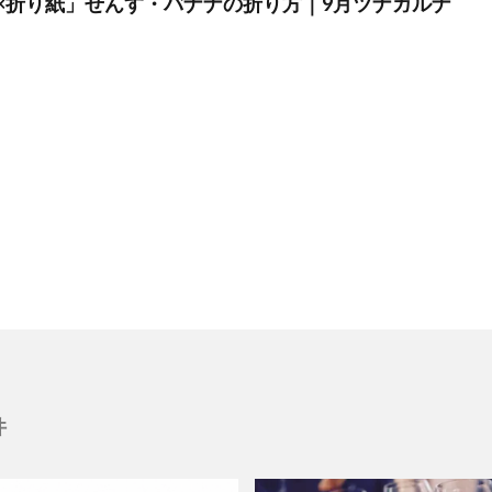
×折り紙」せんす・バナナの折り方｜9月ツナガルナ
件