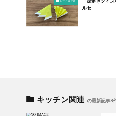
「謎解きクイズ
なぞとき企画
ルセ
キッチン関連
の最新記事8